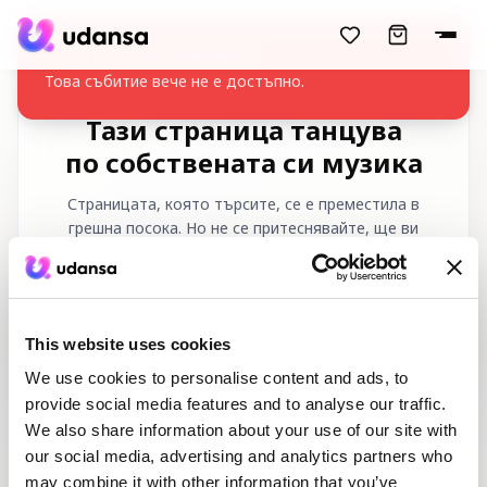
accessibility.skipToMainContent
Събитието не е намерено
Това събитие вече не е достъпно.
Тази страница танцува
по собствената си музика
Страницата, която търсите, се е преместила в
грешна посока. Но не се притеснявайте, ще ви
върнем към правилния ритъм!
Заявен URL адрес
:
/bg/404
This website uses cookies
We use cookies to personalise content and ads, to
provide social media features and to analyse our traffic.
We also share information about your use of our site with
our social media, advertising and analytics partners who
may combine it with other information that you’ve