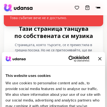
accessibility.skipToMainContent
Събитието не е намерено
Това събитие вече не е достъпно.
Тази страница танцува
по собствената си музика
Страницата, която търсите, се е преместила в
грешна посока. Но не се притеснявайте, ще ви
върнем към правилния ритъм!
Заявен URL адрес
:
/bg/404
This website uses cookies
We use cookies to personalise content and ads, to
provide social media features and to analyse our traffic.
We also share information about your use of our site with
our social media, advertising and analytics partners who
may combine it with other information that you’ve