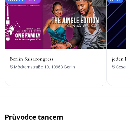
Berlin Salsacongress
jeden Mi
Möckernstraße 10, 10963 Berlin
Gesandt
Průvodce tancem