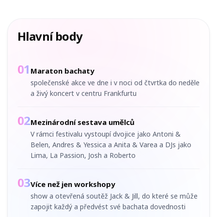
Hlavní body
01
Maraton bachaty
společenské akce ve dne i v noci od čtvrtka do neděle
a živý koncert v centru Frankfurtu
02
Mezinárodní sestava umělců
V rámci festivalu vystoupí dvojice jako Antoni &
Belen, Andres & Yessica a Anita & Varea a DJs jako
Lima, La Passion, Josh a Roberto
03
Více než jen workshopy
show a otevřená soutěž Jack & Jill, do které se může
zapojit každý a předvést své bachata dovednosti