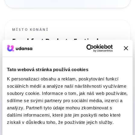
MÍSTO KONÁNÍ
Frankfurt Bachata Festival
Rothschildallee 16a, 60389 Frankfurt am Main
,
Deutschland
Naplánovat trasu
Tato webová stránka používá cookies
K personalizaci obsahu a reklam, poskytování funkcí
sociálních médií a analýze naší návštěvnosti využíváme
soubory cookie. Informace o tom, jak náš web používáte,
Ještě nemáš tanečního partnera?
sdílíme se svými partnery pro sociální média, inzerci a
Pomůžeme ti najít někoho na tvé úrovni.
analýzy. Partneři tyto údaje mohou zkombinovat s
dalšími informacemi, které jste jim poskytli nebo které
získali v důsledku toho, že používáte jejich služby.
NAJÍT PARTNERA