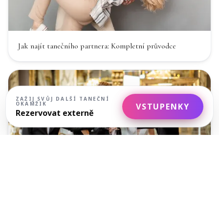
Jak najít tanečního partnera: Kompletní průvodce
ZAŽIJ SVŮJ DALŠÍ TANEČNÍ
OKAMŽIK
VSTUPENKY
Rezervovat externě
Etiketa plesové sezóny: co dělat a nedělat při valčíku