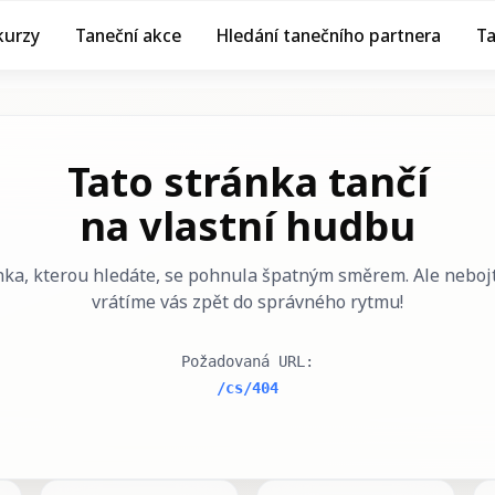
kurzy
Taneční akce
Hledání tanečního partnera
T
Tato stránka tančí
na vlastní hudbu
nka, kterou hledáte, se pohnula špatným směrem. Ale nebojt
vrátíme vás zpět do správného rytmu!
Požadovaná URL
:
/cs/404