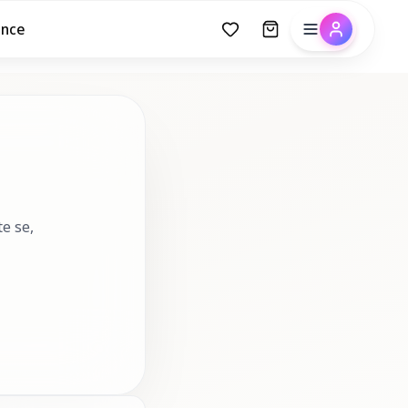
ance
e se,