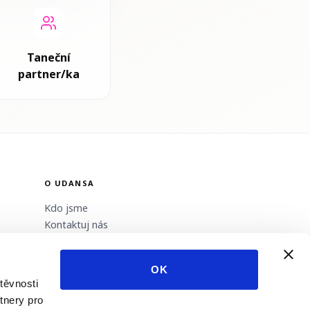
Taneční
partner/ka
O UDANSA
Kdo jsme
Kontaktuj nás
Newsletter
Stát se poskytovatelem
OK
Tisk
těvnosti
tnery pro