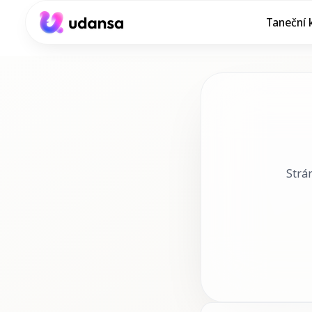
Taneční 
accessibility.skipToMainContent
Strá