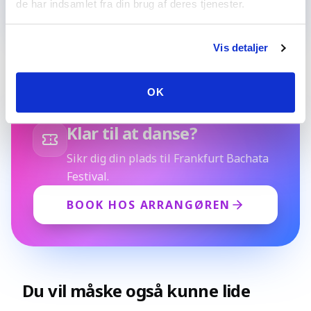
de har indsamlet fra din brug af deres tjenester.
Vis detaljer
OK
Klar til at danse?
Sikr dig din plads til Frankfurt Bachata
Festival.
BOOK HOS ARRANGØREN
Du vil måske også kunne lide