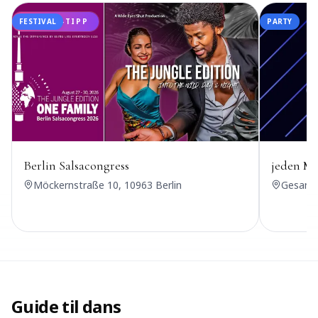
FESTIVAL
UDANSA-TIPP
PARTY
Berlin Salsacongress
jeden Mi
Möckernstraße 10, 10963 Berlin
Gesandt
Guide til dans