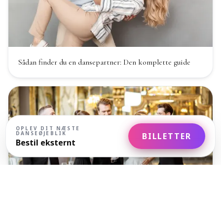
Sådan finder du en dansepartner: Den komplette guide
OPLEV DIT NÆSTE
DANSEØJEBLIK
BILLETTER
Bestil eksternt
Etikette i balsæsonen: do's & don'ts, når du danser vals