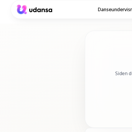
Danseundervis
accessibility.skipToMainContent
Siden d