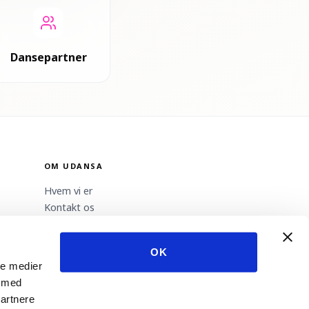
Dansepartner
OM UDANSA
Hvem vi er
Kontakt os
Nyhedsbrev
Bliv udbyder
OK
Presse
ale medier
e med
partnere