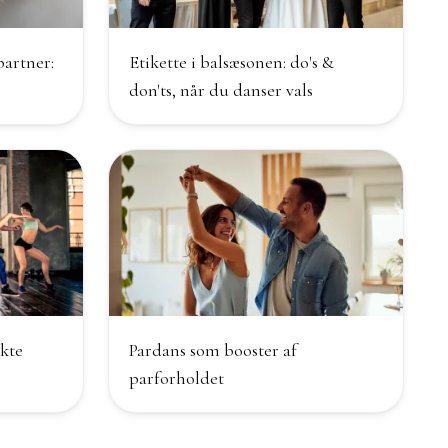
partner:
Etikette i balsæsonen: do's &
don'ts, når du danser vals
ekte
Pardans som booster af
parforholdet