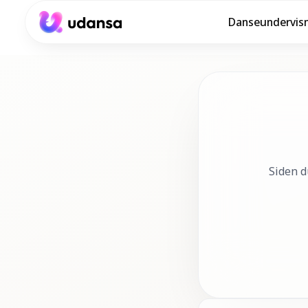
Danseundervis
accessibility.skipToMainContent
Siden d