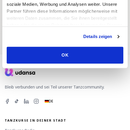
Home
Tanzkurse
soziale Medien, Werbung und Analysen weiter. Unsere
Partner führen diese Informationen möglicherweise mit
weiteren Daten zusammen, die Sie ihnen bereitgestellt
haben oder die sie im Rahmen Ihrer Nutzung der Dienste
gesammelt haben.
Tanzevents
Tanzpartner:in
Details zeigen
OK
Bleib verbunden und sei Teil unserer Tanzcommunity.
DE
TANZKURSE IN DEINER STADT