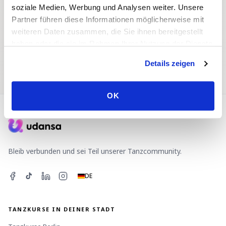
Home
Tanzkurse
soziale Medien, Werbung und Analysen weiter. Unsere
Partner führen diese Informationen möglicherweise mit
weiteren Daten zusammen, die Sie ihnen bereitgestellt
haben oder die sie im Rahmen Ihrer Nutzung der Dienste
gesammelt haben.
Tanzevents
Tanzpartner:in
Details zeigen
OK
Bleib verbunden und sei Teil unserer Tanzcommunity.
DE
TANZKURSE IN DEINER STADT