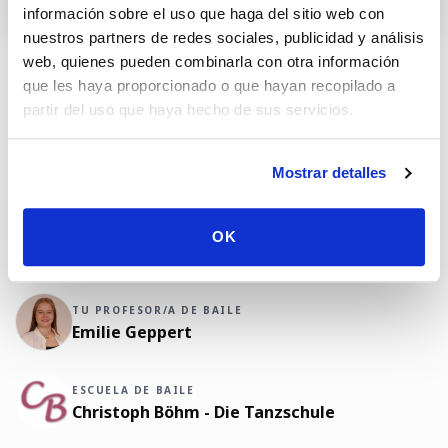
información sobre el uso que haga del sitio web con
nuestros partners de redes sociales, publicidad y análisis
web, quienes pueden combinarla con otra información
que les haya proporcionado o que hayan recopilado a
PRÓXIMO INICIO DE CURSO
CADA
sáb., 20 sept.
sábado
partir del uso que haya hecho de sus servicios.
06:45 – 07:30
SESIONES
Mostrar detalles
37
à 45 min
OK
TU PROFESOR/A DE BAILE
Emilie Geppert
ESCUELA DE BAILE
Christoph Böhm - Die Tanzschule