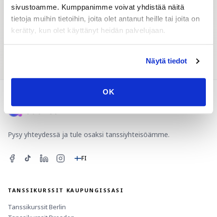
sivustoamme. Kumppanimme voivat yhdistää näitä
tietoja muihin tietoihin, joita olet antanut heille tai joita on
kerätty, kun olet käyttänyt heidän palvelujaan.
Tanssitapahtumat
Tanssikumppani
Näytä tiedot
OK
Tanssiopas
Lead & Follow: paritanssi tiimityönä
Tanssiparin löytäminen: kattava opas
Tanssiaisten etiketti: valssia tanssittaessa ei saa tehdä ja
ei saa tehdä