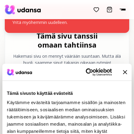
accessibility.skipToMainContent
Kurssia ei voitu ladata
Yritä myöhemmin uudelleen.
Tämä sivu tanssii
omaan tahtiinsa
Hakemasi sivu on mennyt väärään suuntaan. Mutta älä
huoli, saamme sinut takaisin oikeaan rytmiin!
Pyydetty URL
:
/fi/404
Tämä sivusto käyttää evästeitä
Käytämme evästeitä tarjoamamme sisällön ja mainosten
räätälöimiseen, sosiaalisen median ominaisuuksien
tukemiseen ja kävijämäärämme analysoimiseen. Lisäksi
jaamme sosiaalisen median, mainosalan ja analytiikka-
Etusivu
Tanssikurssit
alan kumppaneillemme tietoja siitä, miten käytät