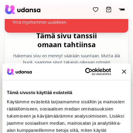
accessibility.skipToMainContent
Kurssia ei voitu ladata
Yritä myöhemmin uudelleen.
Tämä sivu tanssii
omaan tahtiinsa
Hakemasi sivu on mennyt väärään suuntaan. Mutta älä
huoli, saamme sinut takaisin oikeaan rytmiin!
Pyydetty URL
:
/fi/404
Tämä sivusto käyttää evästeitä
Käytämme evästeitä tarjoamamme sisällön ja mainosten
räätälöimiseen, sosiaalisen median ominaisuuksien
tukemiseen ja kävijämäärämme analysoimiseen. Lisäksi
jaamme sosiaalisen median, mainosalan ja analytiikka-
Etusivu
Tanssikurssit
alan kumppaneillemme tietoja siitä, miten käytät