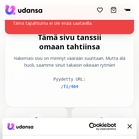
accessibility.skipToMainContent
Ta
Täm
Tämä sivu tanssii
omaan tahtiinsa
Hakemasi sivu on mennyt väärään suuntaan. Mutta älä
huoli, saamme sinut takaisin oikeaan rytmiin!
Pyydetty URL
:
/fi/404
Etusivu
Tanssikurssit