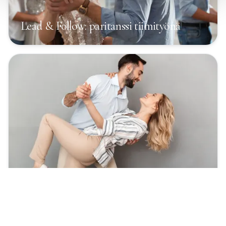
Lead & Follow: paritanssi tiimityönä
Tanssiparin löytäminen: kattava opas