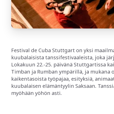
Festival de Cuba Stuttgart on yksi maai
kuubalaisista tanssifestivaaleista, joka jä
Lokakuun 22.-25. päivänä Stuttgartissa ka
Timban ja Rumban ympärillä, ja mukana on s
kaikentasoista työpajaa, esityksiä, animaat
kuubalaisen elämäntyylin Saksaan. Tanssi
myöhään yöhön asti.