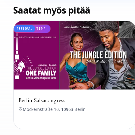
Saatat myös pitää
FESTIVAL
UDANSA-TIPP
Berlin Salsacongress
Möckernstraße 10, 10963 Berlin