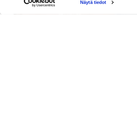
Näytä tiedot
Lead & Follow: paritanssi tiimi
Pysy yhteydessä ja tule osaksi tanssiyhteisöämme.