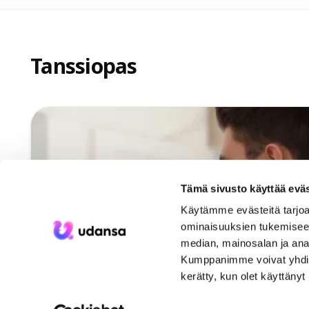
Tanssiopas
Tämä sivusto käyttää eväs
Käytämme evästeitä tarjoa
ominaisuuksien tukemisee
median, mainosalan ja ana
Kumppanimme voivat yhdistää 
kerätty, kun olet käyttänyt
KOE SEURA
Varaa ulk