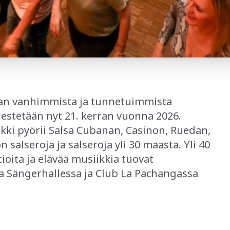
lman vanhimmista ja tunnetuimmista
rjestetään nyt 21. kerran vuonna 2026.
ikki pyörii Salsa Cubanan, Casinon, Ruedan,
alseroja ja salseroja yli 30 maasta. Yli 40
ioita ja elävää musiikkia tuovat
a Sängerhallessa ja Club La Pachangassa