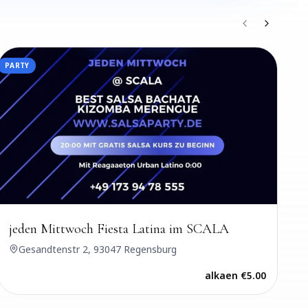
PARTY
PART
jeden Mittwoch Fiesta Latina im SCALA
jed
Gesandtenstr 2, 93047 Regensburg
G
alkaen
€5.00