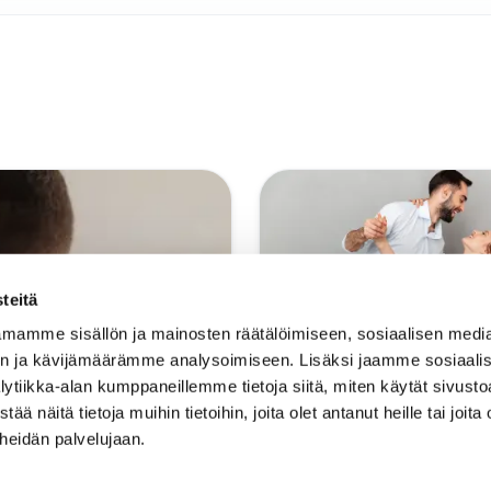
teitä
mamme sisällön ja mainosten räätälöimiseen, sosiaalisen medi
n ja kävijämäärämme analysoimiseen. Lisäksi jaamme sosiaali
Tanssiparin löytäminen: k
lytiikka-alan kumppaneillemme tietoja siitä, miten käytät sivus
näitä tietoja muihin tietoihin, joita olet antanut heille tai joita 
opas
 heidän palvelujaan.
AVA TANSSIHETKESI
VARAA PA
oisesti