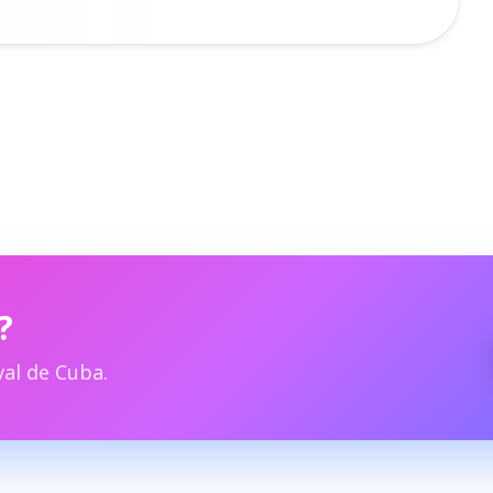
?
al de Cuba.