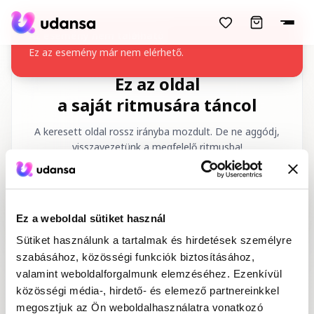
accessibility.skipToMainContent
Az esemény nem található
Ez az esemény már nem elérhető.
Ez az oldal
a saját ritmusára táncol
A keresett oldal rossz irányba mozdult. De ne aggódj,
visszavezetünk a megfelelő ritmusba!
Kért URL
:
/hu/404
Ez a weboldal sütiket használ
Sütiket használunk a tartalmak és hirdetések személyre
szabásához, közösségi funkciók biztosításához,
valamint weboldalforgalmunk elemzéséhez. Ezenkívül
közösségi média-, hirdető- és elemező partnereinkkel
Kezdőlap
Tánctanfolyamok
megosztjuk az Ön weboldalhasználatra vonatkozó