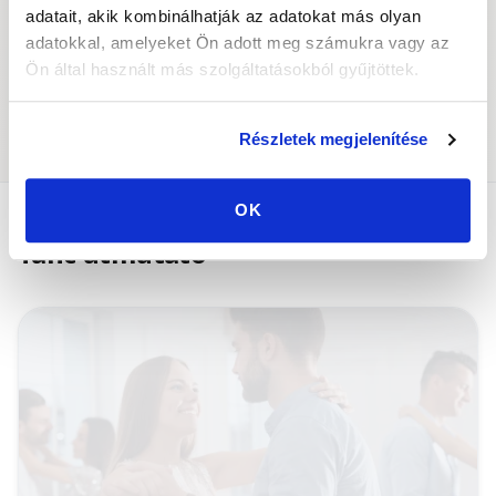
adatait, akik kombinálhatják az adatokat más olyan
adatokkal, amelyeket Ön adott meg számukra vagy az
Ön által használt más szolgáltatásokból gyűjtöttek.
Táncos események
Táncpartner
Részletek megjelenítése
OK
Tánc útmutató