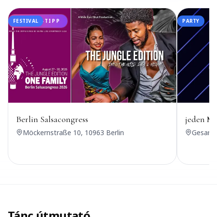
FESTIVAL
UDANSA-TIPP
PARTY
Berlin Salsacongress
jeden Mi
Möckernstraße 10, 10963 Berlin
Gesandt
Tánc útmutató