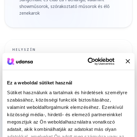
showműsorok, szórakoztató műsorok és élő
zenekarok
HELYSZÍN
La Pachanga
Mercedesstr. 7, 70372 Stuttgart
, Deutschland
Útvonal tervezése
Ez a weboldal sütiket használ
Sütiket használunk a tartalmak és hirdetések személyre
szabásához, közösségi funkciók biztosításához,
valamint weboldalforgalmunk elemzéséhez. Ezenkívül
Még nincs táncpartnered?
közösségi média-, hirdető- és elemező partnereinkkel
Segítünk találni valakit a szinteden.
megosztjuk az Ön weboldalhasználatra vonatkozó
adatait, akik kombinálhatják az adatokat más olyan
adatokkal, amelyeket Ön adott meg számukra vagy az