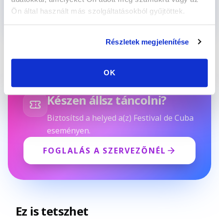
PARTNER KERESÉSE
Ön által használt más szolgáltatásokból gyűjtöttek.
Részletek megjelenítése
OK
Készen állsz táncolni?
Biztosítsd a helyed a(z) Festival de Cuba
eseményen.
FOGLALÁS A SZERVEZŐNÉL
Ez is tetszhet