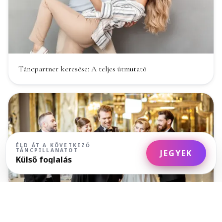
Táncpartner keresése: A teljes útmutató
ÉLD ÁT A KÖVETKEZŐ
TÁNCPILLANATOT
JEGYEK
Külső foglalás