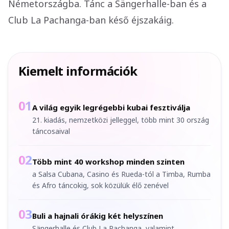
Németországba. Tánc a Sängerhalle-ban és a
Club La Pachanga-ban késő éjszakáig.
Kiemelt információk
01
A világ egyik legrégebbi kubai fesztiválja
21. kiadás, nemzetközi jelleggel, több mint 30 ország
táncosaival
02
Több mint 40 workshop minden szinten
a Salsa Cubana, Casino és Rueda-tól a Timba, Rumba
és Afro táncokig, sok közülük élő zenével
03
Buli a hajnali órákig két helyszínen
Sängerhalle és Club La Pachanga, valamint