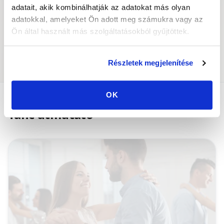
adatait, akik kombinálhatják az adatokat más olyan
adatokkal, amelyeket Ön adott meg számukra vagy az
Ön által használt más szolgáltatásokból gyűjtöttek.
Táncos események
Táncpartner
Részletek megjelenítése
OK
Tánc útmutató