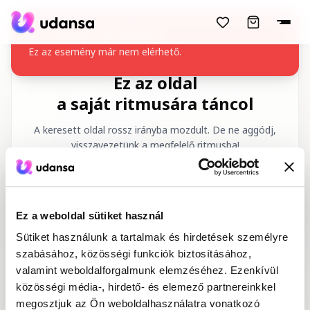
accessibility.skipToMainContent
Az esemény nem található
Ez az esemény már nem elérhető.
Ez az oldal
a saját ritmusára táncol
A keresett oldal rossz irányba mozdult. De ne aggódj,
visszavezetünk a megfelelő ritmusba!
Kért URL
:
/hu/404
Ez a weboldal sütiket használ
Sütiket használunk a tartalmak és hirdetések személyre
szabásához, közösségi funkciók biztosításához,
valamint weboldalforgalmunk elemzéséhez. Ezenkívül
közösségi média-, hirdető- és elemező partnereinkkel
Kezdőlap
Tánctanfolyamok
megosztjuk az Ön weboldalhasználatra vonatkozó