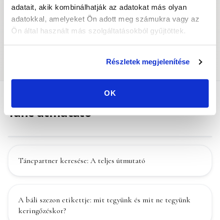
adatait, akik kombinálhatják az adatokat más olyan
adatokkal, amelyeket Ön adott meg számukra vagy az
Ön által használt más szolgáltatásokból gyűjtöttek.
Táncos események
Táncpartner
Részletek megjelenítése
OK
Tánc útmutató