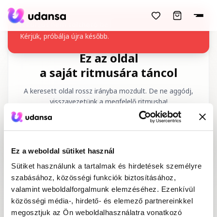
accessibility.skipToMainContent
A kurzus nem tölthető be
Kérjük, próbálja újra később.
Ez az oldal
a saját ritmusára táncol
A keresett oldal rossz irányba mozdult. De ne aggódj,
visszavezetünk a megfelelő ritmusba!
Kért URL
:
/hu/404
Ez a weboldal sütiket használ
Sütiket használunk a tartalmak és hirdetések személyre
szabásához, közösségi funkciók biztosításához,
valamint weboldalforgalmunk elemzéséhez. Ezenkívül
közösségi média-, hirdető- és elemező partnereinkkel
Kezdőlap
Tánctanfolyamok
megosztjuk az Ön weboldalhasználatra vonatkozó