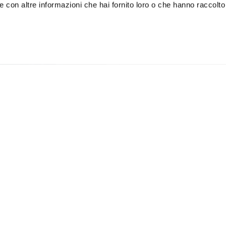
 con altre informazioni che hai fornito loro o che hanno raccolto
Come trovare un partner d
la guida completa
a come lavoro di
Perché il ballo è l'allena
perfetto