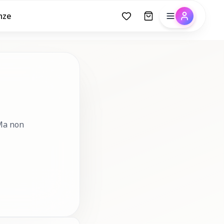
nze
 Ma non