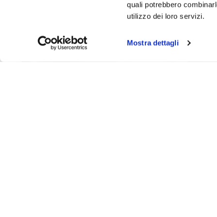
quali potrebbero combinarle
utilizzo dei loro servizi.
Evento non trovato
Questo evento non è più disponibile.
Mostra dettagli
Lead & Follow: il ballo di coppi
squadra