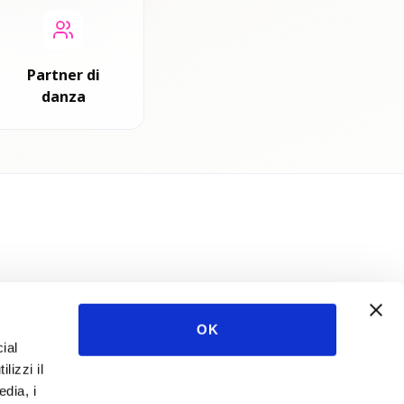
Partner di
danza
OK
ial
lizzi il
edia, i