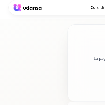
Corsi di
accessibility.skipToMainContent
La pag