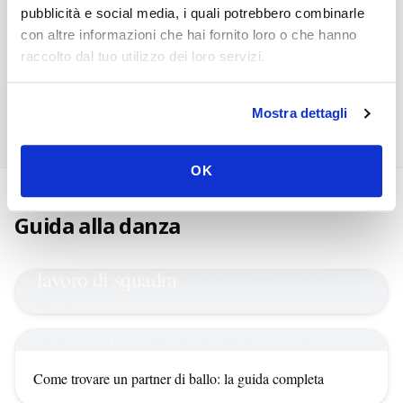
Home
Corsi di danza
pubblicità e social media, i quali potrebbero combinarle
con altre informazioni che hai fornito loro o che hanno
raccolto dal tuo utilizzo dei loro servizi.
Eventi di danza
Partner di danza
Mostra dettagli
OK
Lead & Follow: il ballo di coppia come
Guida alla danza
lavoro di squadra
Come trovare un partner di ballo: la guida completa
Il galateo della stagione dei balli: le cose da fare e da non