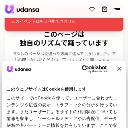
accessibility.skipToMainContent
イベントが見つかりません
このイベントはもう利用できません。
このページは
独自のリズムで踊っています
お探しのページは間違った方向に進んでしまいました。で
も心配しないでください、正しいリズムに戻しますよ！
リクエストされたURL
:
/ja/404
このウェブサイトはCookieを使用します
このサイトではCookieを使って、ユーザーに合わせたコ
ンテンツや広告の表示、トラフィックの分析を行ってい
ます。またユーザーによるサイトの利用状況についても
情報を収集し、ソーシャルメディアや広告配信、データ
ホーム
ダンスコース
解析の各パートナーに情報を共有しています。ここで収