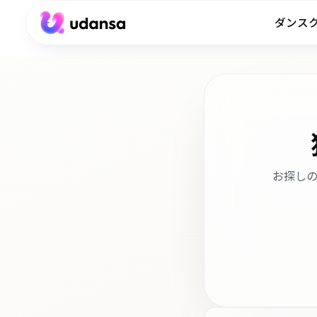
ダンス
accessibility.skipToMainContent
お探し