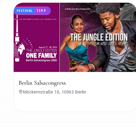
FESTIVAL
UDANSA-TIPP
Berlin Salsacongress
Möckernstraße 10, 10963 Berlin