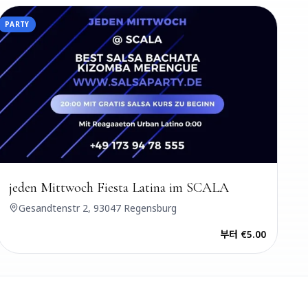
PARTY
PART
jeden Mittwoch Fiesta Latina im SCALA
jed
Gesandtenstr 2, 93047 Regensburg
G
부터
€5.00