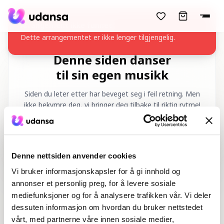
accessibility.skipToMainContent
Arrangement ikke funnet
Dette arrangementet er ikke lenger tilgjengelig.
Denne siden danser
til sin egen musikk
Siden du leter etter har beveget seg i feil retning. Men
ikke bekymre deg, vi bringer deg tilbake til riktig rytme!
Forespurt URL
:
/nb/404
Denne nettsiden anvender cookies
Vi bruker informasjonskapsler for å gi innhold og
annonser et personlig preg, for å levere sosiale
mediefunksjoner og for å analysere trafikken vår. Vi deler
dessuten informasjon om hvordan du bruker nettstedet
Hjem
Dansekurs
vårt, med partnerne våre innen sosiale medier,