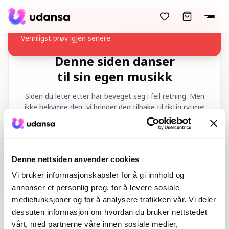
accessibility.skipToMainContent
Kurset kunne ikke lastes
Vennligst prøv igjen senere.
Denne siden danser
til sin egen musikk
Siden du leter etter har beveget seg i feil retning. Men
ikke bekymre deg, vi bringer deg tilbake til riktig rytme!
Forespurt URL
:
/nb/404
Denne nettsiden anvender cookies
Vi bruker informasjonskapsler for å gi innhold og
annonser et personlig preg, for å levere sosiale
mediefunksjoner og for å analysere trafikken vår. Vi deler
dessuten informasjon om hvordan du bruker nettstedet
Hjem
Dansekurs
vårt, med partnerne våre innen sosiale medier,