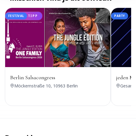
FESTIVAL
UDANSA-TIPP
PARTY
Berlin Salsacongress
jeden Mi
Möckernstraße 10, 10963 Berlin
Gesandt