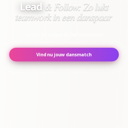
& Follow: Zo lukt
Lead
teamwork in een danspaar
Leiden en volgen bij het stijldansen
Vind nu jouw dansmatch