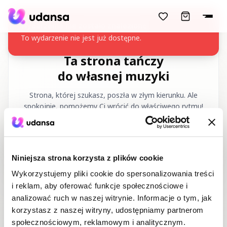
accessibility.skipToMainContent
Wydarzenie nie zostało znalezione
To wydarzenie nie jest już dostępne.
Ta strona tańczy
do własnej muzyki
Strona, której szukasz, poszła w złym kierunku. Ale
spokojnie, pomożemy Ci wrócić do właściwego rytmu!
Żądany URL
:
/pl/404
Niniejsza strona korzysta z plików cookie
Wykorzystujemy pliki cookie do spersonalizowania treści
i reklam, aby oferować funkcje społecznościowe i
analizować ruch w naszej witrynie. Informacje o tym, jak
korzystasz z naszej witryny, udostępniamy partnerom
Strona główna
Kursy tańca
społecznościowym, reklamowym i analitycznym.