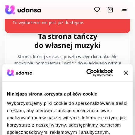
accessibility.skipToMainContent
Wydarzenie nie zostało znalezione
To wydarzenie nie jest już dostępne.
Ta strona tańczy
do własnej muzyki
Strona, której szukasz, poszła w złym kierunku. Ale
spokojnie, pomożemy Ci wrócić do właściwego rytmu!
Żądany URL
:
/pl/404
Niniejsza strona korzysta z plików cookie
Wykorzystujemy pliki cookie do spersonalizowania treści
i reklam, aby oferować funkcje społecznościowe i
analizować ruch w naszej witrynie. Informacje o tym, jak
korzystasz z naszej witryny, udostępniamy partnerom
Strona główna
Kursy tańca
społecznościowym, reklamowym i analitycznym.