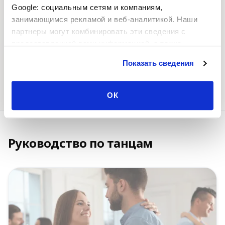
Главная
Танцевальные
Google: социальным сетям и компаниям,
курсы
занимающимся рекламой и веб-аналитикой. Наши
партнеры могут комбинировать эти сведения с
предоставленной вами информацией, а также
данными, которые они получили при использовании
Показать сведения
вами их сервисов.
Танцевальные
Танцевальные
события
партнёры
ОК
Руководство по танцам