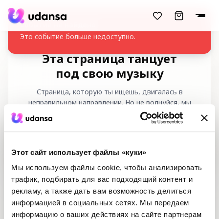
accessibility.skipToMainContent
Событие не найдено
Это событие больше недоступно.
Эта страница танцует
под свою музыку
Страница, которую ты ищешь, двигалась в
неправильном направлении. Но не волнуйся, мы
вернём тебя к правильному ритму!
Запрашиваемый URL
:
/ru/404
Этот сайт использует файлы «куки»
Мы используем файлы cookie, чтобы анализировать
трафик, подбирать для вас подходящий контент и
рекламу, а также дать вам возможность делиться
информацией в социальных сетях. Мы передаем
информацию о ваших действиях на сайте партнерам