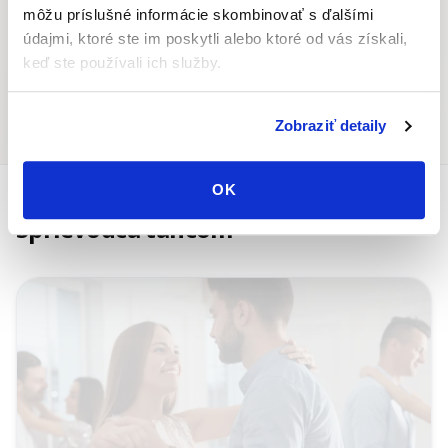
môžu príslušné informácie skombinovať s ďalšími
údajmi, ktoré ste im poskytli alebo ktoré od vás získali,
keď ste používali ich služby.
Tanečné akcie
Tanečný partner/ka
Zobraziť detaily
OK
Sprievodca tancom