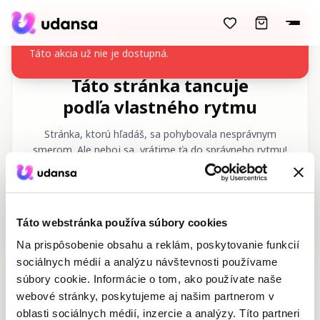
accessibility.skipToMainContent
Akcia nenájdená
Táto akcia už nie je dostupná.
Táto stránka tancuje
podľa vlastného rytmu
Stránka, ktorú hľadáš, sa pohybovala nesprávnym
smerom. Ale neboj sa, vrátime ťa do správneho rytmu!
Požadovaná URL
:
/sk/404
Táto webstránka používa súbory cookies
Na prispôsobenie obsahu a reklám, poskytovanie funkcií
sociálnych médií a analýzu návštevnosti používame
súbory cookie. Informácie o tom, ako používate naše
webové stránky, poskytujeme aj našim partnerom v
Domov
Tanečné kurzy
oblasti sociálnych médií, inzercie a analýzy. Títo partneri