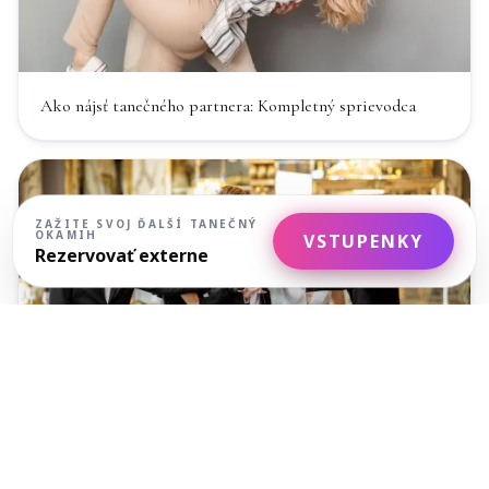
Ako nájsť tanečného partnera: Kompletný sprievodca
ZAŽITE SVOJ ĎALŠÍ TANEČNÝ
OKAMIH
VSTUPENKY
Rezervovať externe
Etiketa plesovej sezóny: čo robiť a čo nie pri valčíku