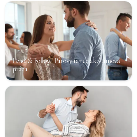
Lead & Follow: Párový tanec ako tímová
práca