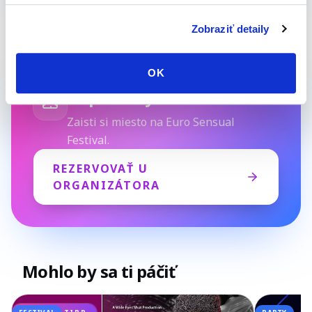
Zobraziť detaily
OK
Pripravený/á tancovať?
Zaisti si miesto na Euro Sensual
Festival.
REZERVOVAŤ U
ORGANIZÁTORA
Mohlo by sa ti páčiť