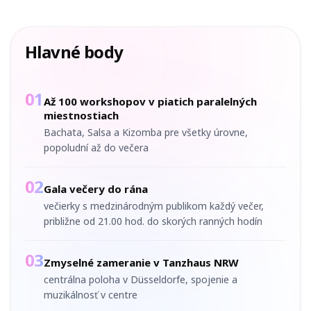
Hlavné body
01
Až 100 workshopov v piatich paralelných
miestnostiach
Bachata, Salsa a Kizomba pre všetky úrovne,
popoludní až do večera
02
Gala večery do rána
večierky s medzinárodným publikom každý večer,
približne od 21.00 hod. do skorých ranných hodín
03
Zmyselné zameranie v Tanzhaus NRW
centrálna poloha v Düsseldorfe, spojenie a
muzikálnosť v centre