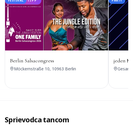
FESTIVAL
UDANSA-TIPP
PARTY
Berlin Salsacongress
jeden Mi
Möckernstraße 10, 10963 Berlin
Gesandt
Sprievodca tancom