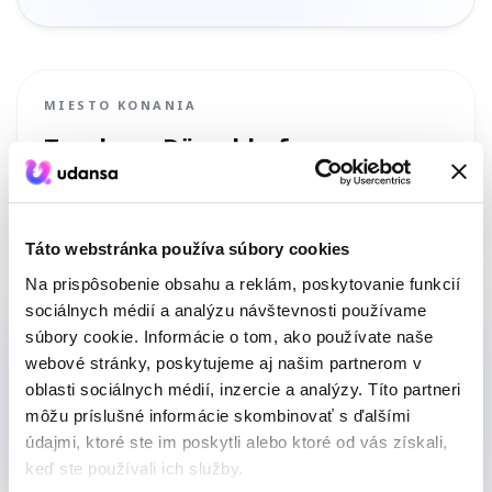
MIESTO KONANIA
Tanzhaus Düsseldorf
Erkrather Str. 30, 40233 Düsseldorf
, Deutschland
Naplánovať trasu
Táto webstránka používa súbory cookies
Na prispôsobenie obsahu a reklám, poskytovanie funkcií
sociálnych médií a analýzu návštevnosti používame
Ešte nemáš tanečného partnera?
súbory cookie. Informácie o tom, ako používate naše
webové stránky, poskytujeme aj našim partnerom v
Pomôžeme ti nájsť niekoho na tvojej úrovni.
oblasti sociálnych médií, inzercie a analýzy. Títo partneri
môžu príslušné informácie skombinovať s ďalšími
NÁJSŤ PARTNERA
údajmi, ktoré ste im poskytli alebo ktoré od vás získali,
keď ste používali ich služby.