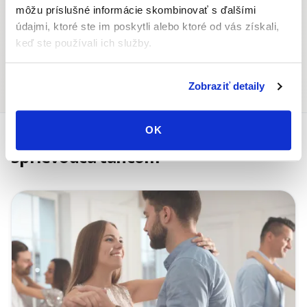
môžu príslušné informácie skombinovať s ďalšími
údajmi, ktoré ste im poskytli alebo ktoré od vás získali,
keď ste používali ich služby.
Tanečné akcie
Tanečný partner/ka
Zobraziť detaily
OK
Sprievodca tancom