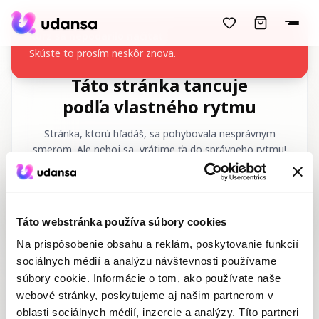
accessibility.skipToMainContent
Kurz sa nepodarilo načítať
Skúste to prosím neskôr znova.
Táto stránka tancuje
podľa vlastného rytmu
Stránka, ktorú hľadáš, sa pohybovala nesprávnym
smerom. Ale neboj sa, vrátime ťa do správneho rytmu!
Požadovaná URL
:
/sk/404
Táto webstránka používa súbory cookies
Na prispôsobenie obsahu a reklám, poskytovanie funkcií
sociálnych médií a analýzu návštevnosti používame
súbory cookie. Informácie o tom, ako používate naše
webové stránky, poskytujeme aj našim partnerom v
Domov
Tanečné kurzy
oblasti sociálnych médií, inzercie a analýzy. Títo partneri