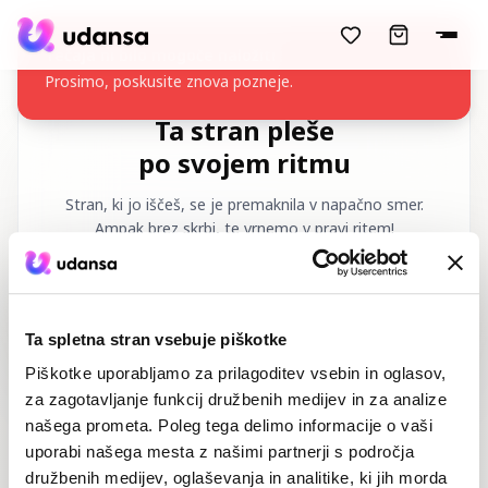
accessibility.skipToMainContent
Tečaja ni bilo mogoče naložiti
Prosimo, poskusite znova pozneje.
Ta stran pleše
po svojem ritmu
Stran, ki jo iščeš, se je premaknila v napačno smer.
Ampak brez skrbi, te vrnemo v pravi ritem!
Zahtevani URL
:
/sl/404
Ta spletna stran vsebuje piškotke
Piškotke uporabljamo za prilagoditev vsebin in oglasov,
za zagotavljanje funkcij družbenih medijev in za analize
našega prometa. Poleg tega delimo informacije o vaši
uporabi našega mesta z našimi partnerji s področja
Domov
Plesni tečaji
družbenih medijev, oglaševanja in analitike, ki jih morda