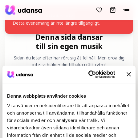
accessibility.skipToMainContent
Evenemanget hittades inte
Detta evenemang är inte längre tillgängligt.
Denna sida dansar
till sin egen musik
Sidan du letar efter har rört sig åt fel håll. Men oroa dig
inte, vi hjälper dig tillbaka i rätt rytm!
Begärd URL
:
/sv/404
Denna webbplats använder cookies
Vi använder enhetsidentifierare för att anpassa innehållet
och annonserna till användarna, tillhandahålla funktioner
för sociala medier och analysera vår trafik. Vi
vidarebefordrar även sådana identifierare och annan
Hem
Danskurser
information från din enhet till de sociala medier och