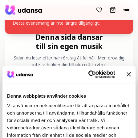
accessibility.skipToMainContent
Evenemanget hittades inte
Detta evenemang är inte längre tillgängligt.
Denna sida dansar
till sin egen musik
Sidan du letar efter har rört sig åt fel håll. Men oroa dig
inte, vi hjälper dig tillbaka i rätt rytm!
Begärd URL
:
/sv/404
Denna webbplats använder cookies
Vi använder enhetsidentifierare för att anpassa innehållet
och annonserna till användarna, tillhandahålla funktioner
för sociala medier och analysera vår trafik. Vi
vidarebefordrar även sådana identifierare och annan
Hem
Danskurser
information från din enhet till de sociala medier och