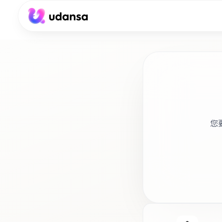
accessibility.skipToMainContent
您