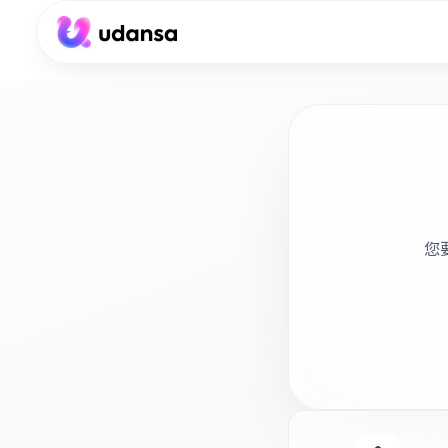
accessibility.skipToMainContent
您