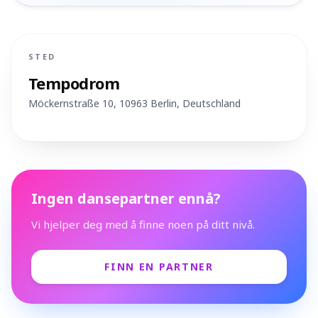
STED
Tempodrom
Möckernstraße 10, 10963 Berlin
, Deutschland
Planlegg rute
Ingen dansepartner ennå?
Vi hjelper deg med å finne noen på ditt nivå.
FINN EN PARTNER