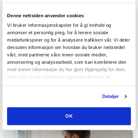
Denne nettsiden anvender cookies
Vi bruker informasjonskapsler for å gi innhold og
annonser et personlig preg, for å levere sosiale
mediefunksjoner og for å analysere trafikken vår. Vi deler
dessuten informasjon om hvordan du bruker nettstedet
Berlin Bachata Festival
jeden Mi
vårt, med partnerne våre innen sosiale medier,
Stephanstraße 41, 10559 Berlin
Gesandt
annonsering og analysearbeid, som kan kombinere den
med annen informasjon du har gjort tilgjengelig for dem,
eller som de har samlet inn gjennom din bruk av
tjenestene deres.
Detaljer
Danseguide
OK