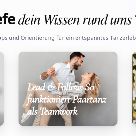
efe
dein Wissen rund ums
pps und Orientierung für ein entspanntes Tanzerleb
Lead & Follow: So
funktioniert Paartanz
als Teamwork