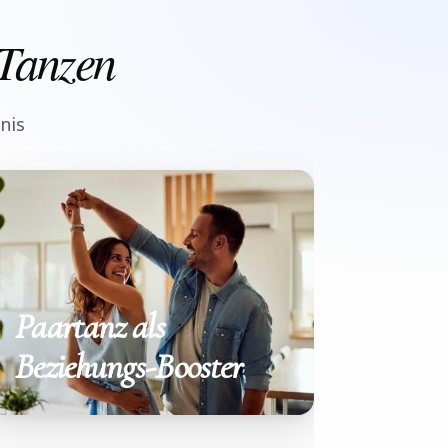
 Tanzen
nis
Paartanz als
Beziehungs-Booster