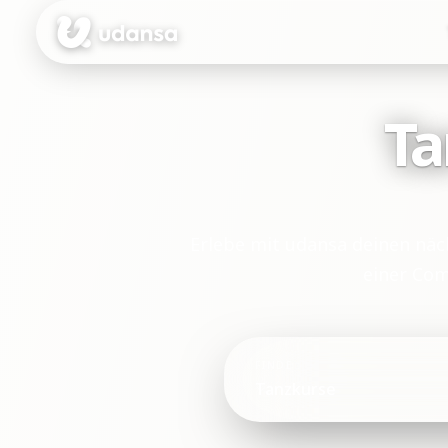
accessibility.skipToMainContent
Ta
Erlebe mit udansa deinen nä
einer Com
FINDE