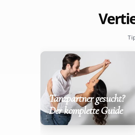
Verti
Ti
Tanzpartner gesucht?
Der komplette Guide