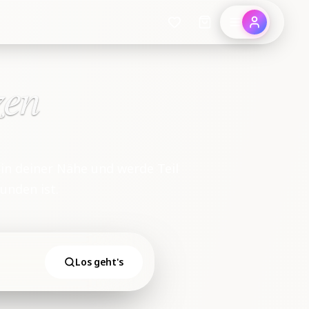
zen
n deiner Nähe und werde Teil
unden ist.
Los geht's