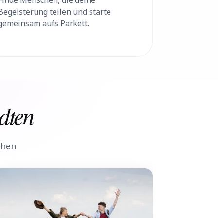
Finde Menschen, die deine
Begeisterung teilen und starte
gemeinsam aufs Parkett.
dten
chen