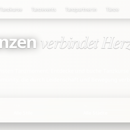
Tanzkurse
Tanzevents
Tanzpartner:in
Tänze
nzen
verbindet Her
chsten Tanzmoment. Entdecke und buche Tanzkurse i
munity, die durch Leidenschaft und Bewegung verb
FÜR
IN