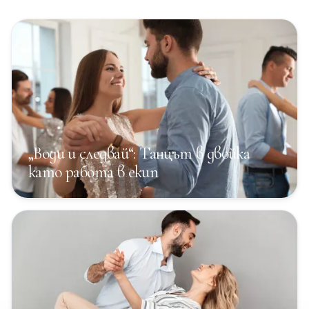
„Води и следвай“: Танцът в двойка
като работа в екип