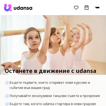
accessibility.skipToMainContent
Останете в движение с udansa
Бъдете първите, които откриват нови курсове и
събития във вашия град
Получавайте ексклузивни танцови съвети и прозрения
Бъдете там, когато udansa стартира в нови градове