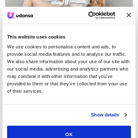
Как да си намериш партньор за танци: Пълно
This website uses cookies
ръководство
We use cookies to personalise content and ads, to
provide social media features and to analyse our traffic.
We also share information about your use of our site with
our social media, advertising and analytics partners who
may combine it with other information that you’ve
provided to them or that they’ve collected from your use
of their services.
Show details
OK