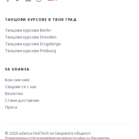
ТАНЦОВИ КУРСОВЕ В ТВОЯ ГРАД
Танцови курсове
Berlin
Танцови курсове
Dresden
Танцови курсове
Erzgebirge
Танцови курсове
Freiburg
ЗА UDANSA
Кои сме ние
Свържи се с нас
Бюлетин
Стани доставчик
Преса
©
2026
udansa.
FeelTech за танцовата общност.
Поверителност
Условия
Импресум
Настройки за бисквитки