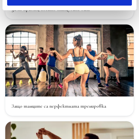
Етикет в сезона на баловете: какво да правим и какво
да не правим, когато танцуваме валс
Защо танците са перфектната тренировка